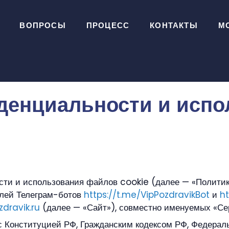
ВОПРОСЫ
ПРОЦЕСС
КОНТАКТЫ
М
денциальности и испо
сти и использования файлов cookie (далее — «Политика
елей Телеграм-ботов
https://t.me/VipPozdravikBot
и
ht
zdravik.ru
(далее — «Сайт»), совместно именуемых «Се
и с Конституцией РФ, Гражданским кодексом РФ, Федер