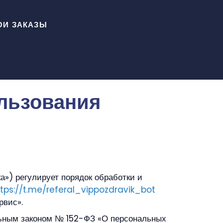
ОИ ЗАКАЗЫ
льзования
») регулирует порядок обработки и
tps://t.me/referal_vippozdravik_bot
рвис».
альным законом № 152-ФЗ «О персональных